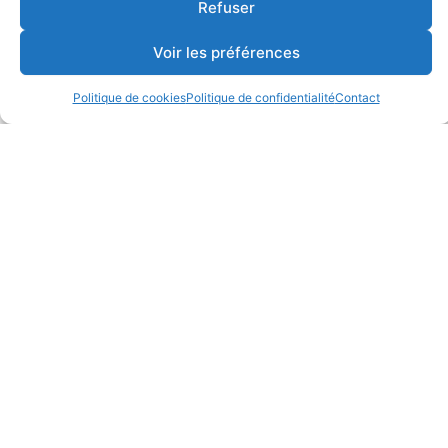
Refuser
Voir les préférences
Politique de cookies
Politique de confidentialité
Contact
Laisser un commentaire
Votre adresse e-mail ne sera pas publiée.
Les champs
obligatoires sont indiqués avec
*
Commentaire
*