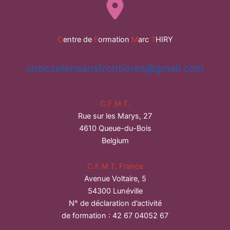
C
entre de
F
ormation
M
arc
T
HIRY
snoezelensansfrontieres@gmail.com
C.F.M.T.
Rue sur les Marys, 27
4610 Queue-du-Bois
Belgium
C.F.M.T. France
Avenue Voltaire, 5
54300 Lunéville
N° de déclaration d’activité
de formation : 42 67 04052 67