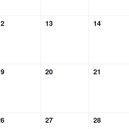
0
0
0
12
13
14
évènement,
évènement,
évènement
0
0
0
19
20
21
évènement,
évènement,
évènement
0
0
0
26
27
28