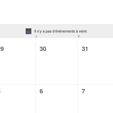
Il n’y a pas d’évènements à venir.
Notice
RCREDI
J
JEUDI
V
VENDREDI
0
0
0
29
30
31
évènement,
évènement,
évènement
0
0
0
5
6
7
évènement,
évènement,
évènement