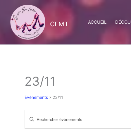
Aller
au
contenu
ACCUEIL
DÉCOU
CFMT
23/11
Évènements
23/11
Évènements
Recherche
Saisir
et
mot-
clé.
navigation