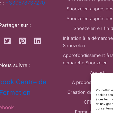
e :
+330678737270
Snoezelen auprès des
Snoezelen auprès des
Partager sur :
Snoezelen en fin d
Initiation à la démarche
Snoezelen
Approfondissement à l
démarche Snoezelen
Nous suivre :
Agenda
book Centre de
À propos de Marc 
Pour offrir 
Formation
Création de notre Fé
cookies pour
à ces techn
CFMT France
de navigatio
ebook
consentement
Formulaire de con