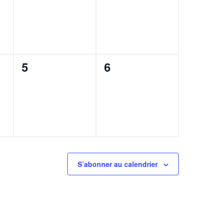
,
évènement,
évènement,
0
0
5
6
,
évènement,
évènement,
S’abonner au calendrier