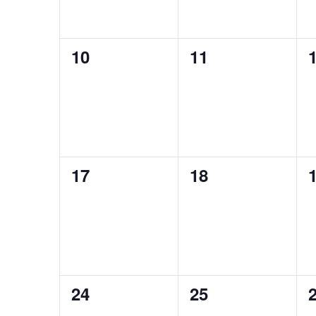
0
0
10
11
évènement,
évènement,
0
0
17
18
évènement,
évènement,
0
0
24
25