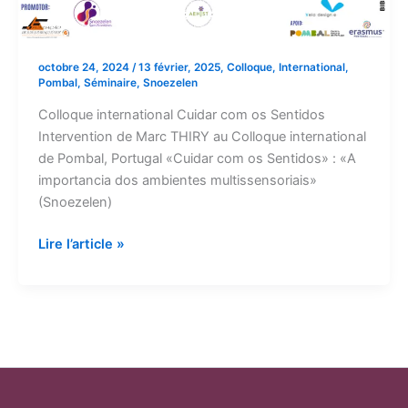
octobre 24, 2024
/
13 février
,
2025
,
Colloque
,
International
,
Pombal
,
Séminaire
,
Snoezelen
Colloque international Cuidar com os Sentidos
Intervention de Marc THIRY au Colloque international
de Pombal, Portugal «Cuidar com os Sentidos» : «A
importancia dos ambientes multissensoriais»
(Snoezelen)
Portugal
Lire l’article »
13
février
2025
Colloque
intern.
Cuidar
com