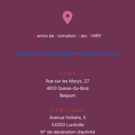
os
Sentidos
C
entre de
F
ormation
M
arc
T
HIRY
snoezelensansfrontieres@gmail.com
C.F.M.T.
Rue sur les Marys, 27
4610 Queue-du-Bois
Belgium
C.F.M.T. France
Avenue Voltaire, 5
54300 Lunéville
N° de déclaration d’activité