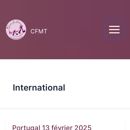
Aller
au
contenu
CFMT
International
Portugal 13 février 2025